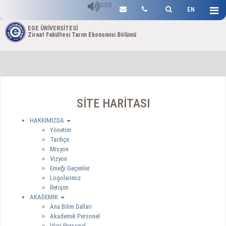
SSO
EN
EGE ÜNİVERSİTESİ
Ziraat Fakültesi Tarım Ekonomisi Bölümü
SİTE HARİTASI
HAKKIMIZDA
Yönetim
Tarihçe
Misyon
Vizyon
Emeği Geçenler
Logolarımız
İletişim
AKADEMİK
Ana Bilim Dalları
Akademik Personel
İdari Personel