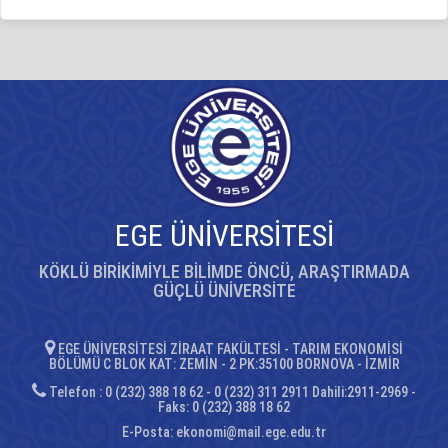
EGE ÜNİVERSİTESİ
KÖKLÜ BİRİKİMİYLE BİLİMDE ÖNCÜ, ARAŞTIRMADA
GÜÇLÜ ÜNİVERSİTE
EGE ÜNİVERSİTESİ ZİRAAT FAKÜLTESİ - TARIM EKONOMİSİ
BÖLÜMÜ C BLOK KAT: ZEMİN - 2 PK:35100 BORNOVA - İZMİR
Telefon : 0 (232) 388 18 62 - 0 (232) 311 2911 Dahili:2911-2969 -
Faks: 0 (232) 388 18 62
E-Posta:
ekonomi@mail.ege.edu.tr